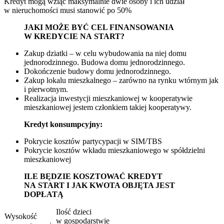
Kredyt mogą wziąć maksymalnie dwie osoby i ich udział
w nieruchomości musi stanowić po 50%
JAKI MOŻE BYĆ CEL FINANSOWANIA
W KREDYCIE NA START?
Zakup dziatki – w celu wybudowania na niej domu
jednorodzinnego. Budowa domu jednorodzinnego.
Dokończenie budowy domu jednorodzinnego.
Zakup lokalu mieszkalnego – zarówno na rynku wtórnym jak
i pierwotnym.
Realizacja inwestycji mieszkaniowej w kooperatywie
mieszkaniowej jestem członkiem takiej kooperatywy.
Kredyt konsumpcyjny:
Pokrycie kosztów partycypacji w SIM/TBS
Pokrycie kosztów wkładu mieszkaniowego w spółdzielni
mieszkaniowej
ILE BĘDZIE KOSZTOWAĆ KREDYT
NA START I JAK KWOTA OBJĘTA JEST
DOPŁATĄ
Ilość dzieci
Wysokość
w gospodarstwie