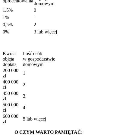
oprocentowania
domowym
1.5%
0
1%
1
0,5%
2
0%
3 lub więcej
Kwota
Ilość osób
objęta
w gospodarstwie
dopłatą
domowym
200 000
1
zł
400 000
2
zł
450 000
3
zł
500 000
4
zł
600 000
5 lub więcej
zł
O CZYM WARTO PAMIĘTAĆ: