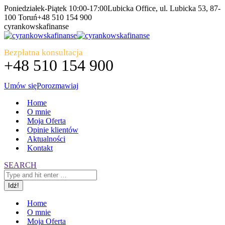
Przewiń
Poniedziałek-Piątek 10:00-17:00
Lubicka Office, ul. Lubicka 53, 87-
do
100 Toruń
+48 510 154 900
zawartości
Facebook
Instagram
cyrankowskafinanse
otworzy
otworzy
się
się
Bezpłatna konsultacja
w
w
+48 510 154 900
nowym
nowym
oknie
oknie
Umów się
Porozmawiaj
Home
O mnie
Moja Oferta
Opinie klientów
Aktualności
Kontakt
Szukaj:
SEARCH
Home
O mnie
Moja Oferta