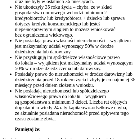
oraz nie były w ostatnich 36 miesiącach.
Nie ukończyły 35 roku życia – chyba, ze w skład
gospodarstwa domowego wchodzi minimum 2
kredytobiorców lub kredytobiorca + dziecko lub sprawa
dotyczy kredytu konsumenckiego lub jesteś
niepełnosprawnym singlem to możesz wnioskować
bez ograniczenia wiekowego.
Nie posiadają prawa własności nieruchomości – wyjątkiem
jest maksymalny udział wynoszący 50% w drodze
dziedziczenia lub darowizny.
Nie przysługują im spółdzielcze własnościowe prawo
do lokalu – wyjątkiem jest maksymalny udział wynoszącym
50% w drodze dziedziczenia lub darowizny.
Posiadały prawo do nieruchomości w drodze darowizny lub
dziedziczenia przed 18 rokiem życia i zbyły je co najmniej 36
miesięcy przed dniem złożenia wniosku.
Nie posiadają nieruchomości lub spółdzielczego
własnościowego prawa do lokalu – wyjątkiem
są gospodarstwa z minimum 3 dzieci. Liczba rat objętych
dopłatami to wtedy 24 raty kapitałowo-odsetkowe chyba,
ze aktualnie posiadana nieruchomość przed upływem tego
czasu zostanie zbyta.
Pamiętaj że: