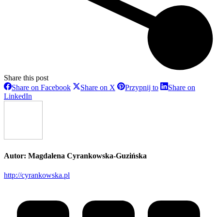
Share this post
Share
Share
Share
Share on Facebook
Share on X
Przypnij to
Share on
on
on
on
Share
LinkedIn
Facebook
X
Pinterest
on
LinkedIn
Autor:
Magdalena Cyrankowska-Guzińska
http://cyrankowska.pl
Nawigacja
wpisów