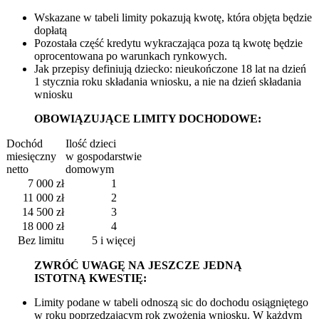
Wskazane w tabeli limity pokazują kwotę, która objęta będzie
dopłatą
Pozostała część kredytu wykraczająca poza tą kwotę będzie
oprocentowana po warunkach rynkowych.
Jak przepisy definiują dziecko: nieukończone 18 lat na dzień
1 stycznia roku składania wniosku, a nie na dzień składania
wniosku
OBOWIĄZUJĄCE LIMITY DOCHODOWE:
Dochód
Ilość dzieci
miesięczny
w gospodarstwie
netto
domowym
7 000 zł
1
11 000 zł
2
14 500 zł
3
18 000 zł
4
Bez limitu
5 i więcej
ZWRÓĆ UWAGĘ NA JESZCZE JEDNĄ
ISTOTNĄ KWESTIĘ:
Limity podane w tabeli odnoszą sic do dochodu osiągniętego
w roku poprzedzającym rok zwożenia wniosku. W każdym