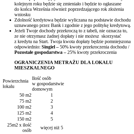
kolejnym roku będzie się zmieniało i będzie to ogłaszane
do końca Września również poprzedzającego rok złożenia
wniosku
Zdolność kredytowa będzie wyliczana na podstawie dochodu
uznawanego przez Bank i zgodnie z jego politykę kredytową.
Jeżeli Twoje dochody przekroczą to z tabeli, nie oznacza to,
ze nie otrzymasz żadnej dopłaty i nie możesz skorzystać
z kredytu na Start. Twoja kwota dopłaty będzie pomniejszona
odpowiednio:
Singiel –
50% kwoty przekroczenia dochodu /
Pozostałe gospodarstwa –
25% kwoty przekroczenia
OGRANICZENIA METRAŻU DLA LOKALU
MIESZKALNEGO
Ilość osób
Powierzchnia
w gospodarstwie
lokalu
domowym
50 m2
1
75 m2
2
100 m2
3
125 m2
4
150 m2
5
25m2 x ilość
więcej niż 5
osób